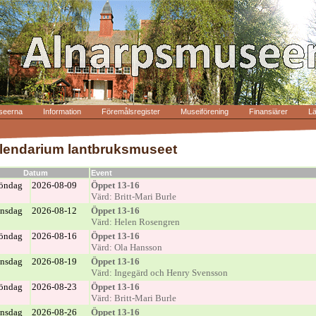
seerna
Information
Föremålsregister
Museiförening
Finansiärer
L
lendarium lantbruksmuseet
Datum
Event
öndag
2026-08-09
Öppet 13-16
Värd: Britt-Mari Burle
nsdag
2026-08-12
Öppet 13-16
Värd: Helen Rosengren
öndag
2026-08-16
Öppet 13-16
Värd: Ola Hansson
nsdag
2026-08-19
Öppet 13-16
Värd: Ingegärd och Henry Svensson
öndag
2026-08-23
Öppet 13-16
Värd: Britt-Mari Burle
nsdag
2026-08-26
Öppet 13-16