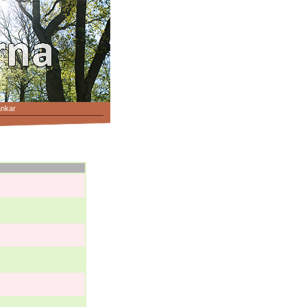
änkar