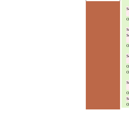
S
O
S
S
O
S
O
O
S
O
S
O