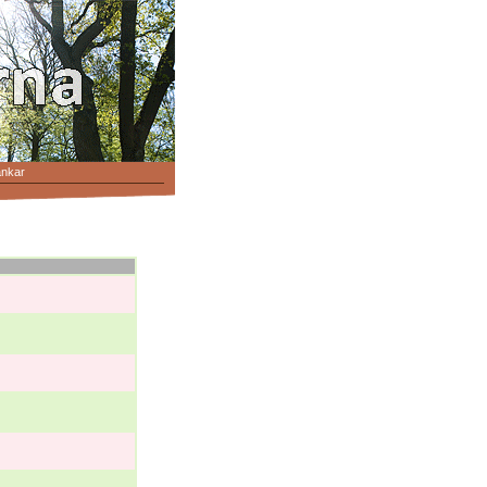
änkar