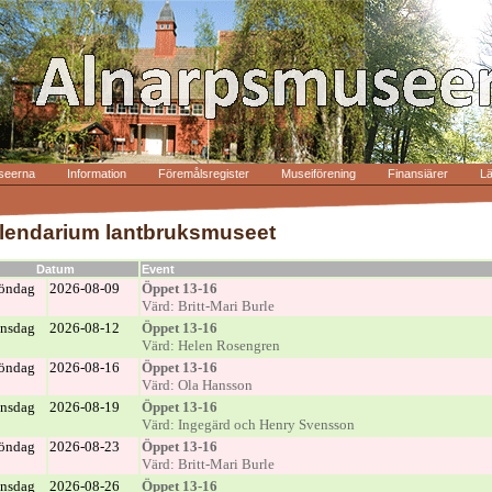
seerna
Information
Föremålsregister
Museiförening
Finansiärer
L
lendarium lantbruksmuseet
Datum
Event
öndag
2026-08-09
Öppet 13-16
Värd: Britt-Mari Burle
nsdag
2026-08-12
Öppet 13-16
Värd: Helen Rosengren
öndag
2026-08-16
Öppet 13-16
Värd: Ola Hansson
nsdag
2026-08-19
Öppet 13-16
Värd: Ingegärd och Henry Svensson
öndag
2026-08-23
Öppet 13-16
Värd: Britt-Mari Burle
nsdag
2026-08-26
Öppet 13-16