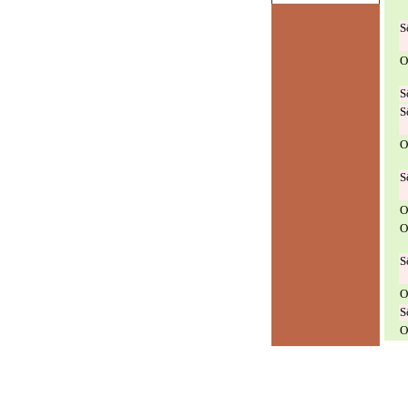
S
O
S
S
O
S
O
O
S
O
S
O